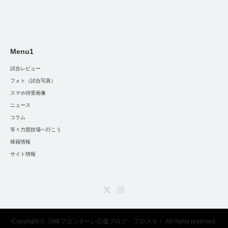
Menu1
試合レビュー
フォト（試合写真）
スマホ待受画像
ニュース
コラム
等々力競技場へ行こう
移籍情報
サイト情報
Twitter
Instagram
Copyright ©
川崎フロンターレ応援ブログ フロスキ！
All rights reserved.