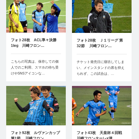
フォト28枚 ACL準々決勝
フォト28枚 Ｊ１リーグ 第
1leg 川崎フロン…
32節 川崎フロン…
こちらの写真は、保存しての個
チケット発売日に寝坊してしま
人でのご利用、スマホの待ち受
い、メインスタンドの席を抑え
けやSNSアイコンな…
られず、この試合は、…
フォト92枚 ルヴァンカップ
フォト43枚 天皇杯４回戦
第1節 川崎フロン…
川崎フロンターレ×清…