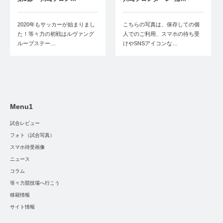
2020年もサッカーが始まりまし
こちらの写真は、保存しての個
た！等々力の初戦はルヴァング
人でのご利用、スマホの待ち受
ループステー…
けやSNSアイコンな…
Menu1
試合レビュー
フォト（試合写真）
スマホ待受画像
ニュース
コラム
等々力競技場へ行こう
移籍情報
サイト情報