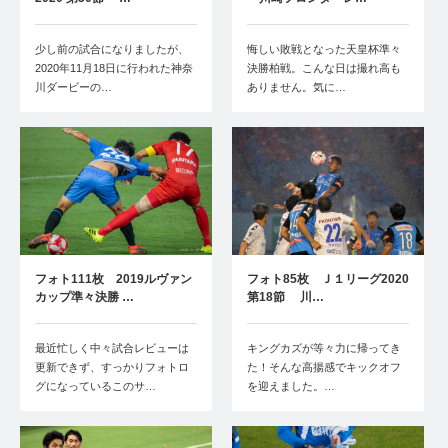
少し前の試合になりましたが、
悔しい敗戦となった天皇杯準々
2020年11月18日に行われた神奈
決勝柏戦。こんな日は撮れ高も
川ダービーの…
ありません。気に…
フォト111枚 2019ルヴァン
フォト85枚 Ｊ１リーグ2020
カップ準々決勝 …
第18節 川…
最近忙しく中々試合レビューは
キングカズが等々力に帰ってき
更新できず、すっかりフォトロ
た！そんな高揚感でキックオフ
グになっているこのサ…
を迎えました。…