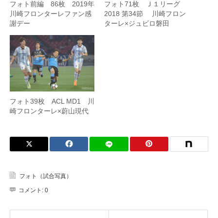
フォト前編 86枚 2019年
フォト71枚 Ｊ１リーグ
川崎フロンターレファン感
2018 第34節 川崎フロン
謝デー
ターレ×ジュビロ磐田
フォト39枚 ACL MD1 川
崎フロンターレ×蔚山現代
フォト（試合写真）
コメント:
0