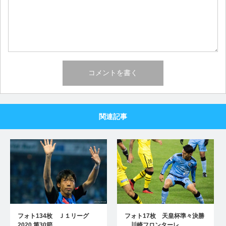
関連記事
フォト134枚 Ｊ１リーグ
フォト17枚 天皇杯準々決勝
2020 第30節 …
川崎フロンターレ…