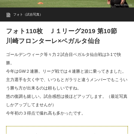
フォト（試合写真）
フォト110枚 Ｊ１リーグ2019 第10節
川崎フロンターレ×ベガルタ仙台
ゴールデンウィーク等々力２試合目ベガルタ仙台戦は3-1で快
勝。
今年はGW２連勝。リーグ戦では４連勝と波に乗ってきました。
主力選手を欠く中で、いつもとガラリと違うメンバーでもこうい
う勝ち方が出来るのは頼もしいですね。
悠の復調も嬉しい。試合感想は後ほどアップします。（最近写真
しかアップしてませんが）
今年初の３得点で撮れ高も多かったです。