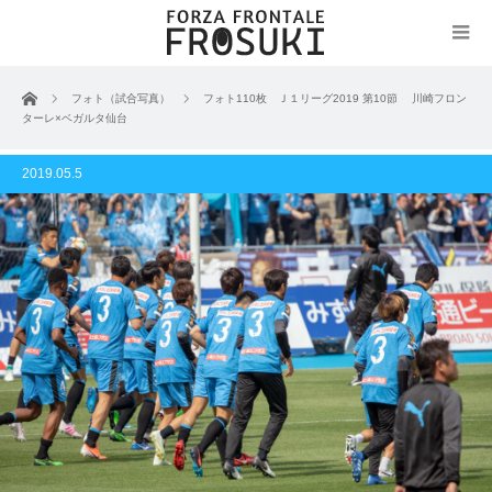
ホーム
フォト（試合写真）
フォト110枚 Ｊ１リーグ2019 第10節 川崎フロン
ターレ×ベガルタ仙台
2019.05.5