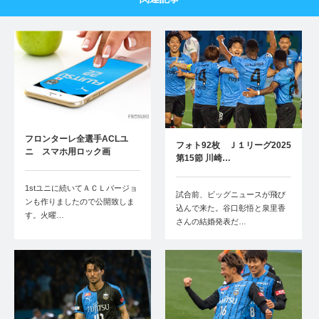
フロンターレ全選手ACLユ
フォト92枚 Ｊ１リーグ2025
ニ スマホ用ロック画
第15節 川崎…
1stユニに続いてＡＣＬバージョ
試合前、ビッグニュースが飛び
ンも作りましたので公開致しま
込んで来た。谷口彰悟と泉里香
す。火曜…
さんの結婚発表だ…