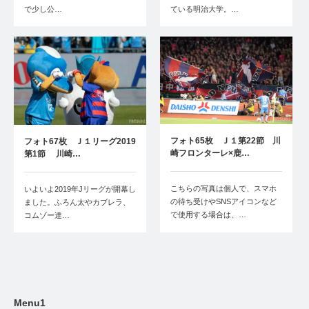
で少し公…
ている明治大学。…
フォト65枚 Ｊ１第22節 川
フォト67枚 Ｊ１リーグ2019
崎フロンターレ×鹿…
第1節 川崎…
こちらの写真は個人で、スマホ
いよいよ2019年Jリーグが開幕し
の待ち受けやSNSアイコンなど
ました。ふろん太やカブレラ、
で使用する場合は、…
コムゾー達…
Menu1