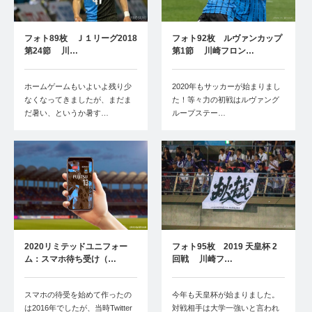
フォト89枚 Ｊ１リーグ2018
フォト92枚 ルヴァンカップ
第24節 川…
第1節 川崎フロン…
ホームゲームもいよいよ残り少
2020年もサッカーが始まりまし
なくなってきましたが、まだま
た！等々力の初戦はルヴァング
だ暑い、というか暑す…
ループステー…
2020リミテッドユニフォー
フォト95枚 2019 天皇杯 2
ム：スマホ待ち受け（…
回戦 川崎フ…
スマホの待受を始めて作ったの
今年も天皇杯が始まりました。
は2016年でしたが、当時Twitter
対戦相手は大学一強いと言われ