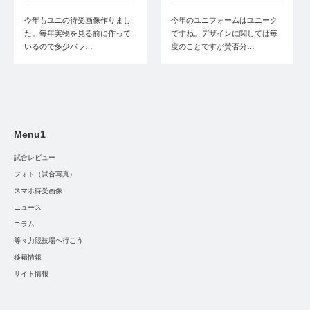
今年もユニの待受画像作りまし
今年のユニフォームはユニーク
た。毎年実物を見る前に作って
ですね。デザインに関しては毎
いるので多少バラ…
度のことですが賛否分…
Menu1
試合レビュー
フォト（試合写真）
スマホ待受画像
ニュース
コラム
等々力競技場へ行こう
移籍情報
サイト情報