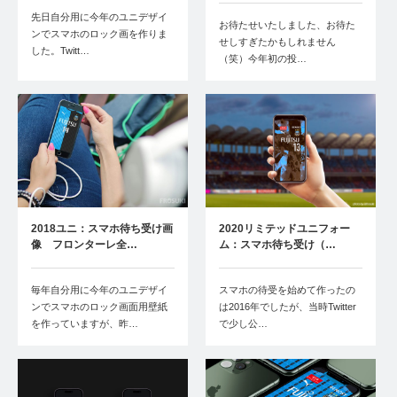
先日自分用に今年のユニデザイ
お待たせいたしました、お待た
ンでスマホのロック画を作りま
せしすぎたかもしれません
した。Twitt…
（笑）今年初の投…
2018ユニ：スマホ待ち受け画
2020リミテッドユニフォー
像 フロンターレ全…
ム：スマホ待ち受け（…
毎年自分用に今年のユニデザイ
スマホの待受を始めて作ったの
ンでスマホのロック画面用壁紙
は2016年でしたが、当時Twitter
を作っていますが、昨…
で少し公…