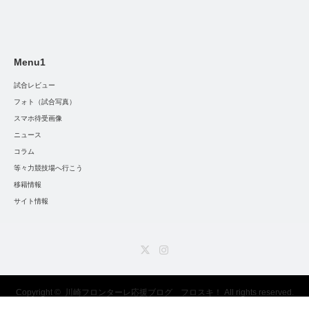
Menu1
試合レビュー
フォト（試合写真）
スマホ待受画像
ニュース
コラム
等々力競技場へ行こう
移籍情報
サイト情報
Twitter
Instagram
Copyright ©
川崎フロンターレ応援ブログ フロスキ！
All rights reserved.