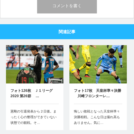
関連記事
フォト126枚 Ｊ１リーグ
フォト17枚 天皇杯準々決勝
2020 第26節 …
川崎フロンターレ…
憲剛の引退発表から２日後。ま
悔しい敗戦となった天皇杯準々
ったく心の整理ができていない
決勝柏戦。こんな日は撮れ高も
状態での観戦。そ…
ありません。気に…