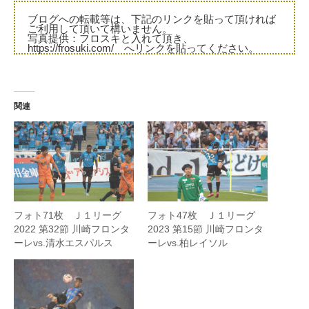
ブログへの転載等は、下記のリンクを貼って頂ければ
ご利用して頂いて構いません。
写真提供：フロスキと入れて頂き、
https://frosuki.com/ へリンクを貼ってください。
関連
フォト71枚 Ｊ１リーグ
フォト47枚 Ｊ１リーグ
2022 第32節 川崎フロンタ
2023 第15節 川崎フロンタ
ーレvs.清水エスパルス
ーレvs.柏レイソル