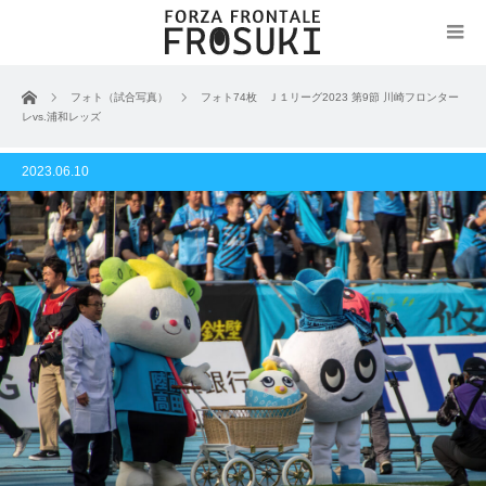
ホーム
フォト（試合写真）
フォト74枚 Ｊ１リーグ2023 第9節 川崎フロンター
レvs.浦和レッズ
2023.06.10