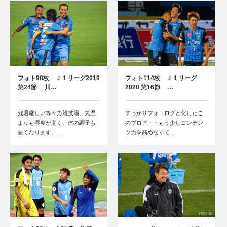
フォト98枚 Ｊ１リーグ2019
フォト114枚 Ｊ１リーグ
第24節 川…
2020 第16節 …
残暑厳しい等々力競技場。気温
すっかりフォトログと化したこ
よりも湿度が高く、体の調子も
のブログ・・もう少しコンテン
悪くなります。…
ツ力を高めなくて…