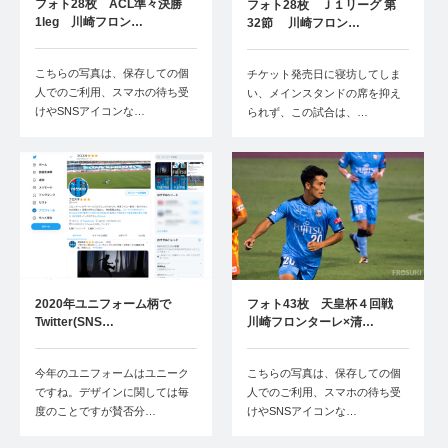
フォト28枚 ACL準々決勝
フォト28枚 Ｊ１リーグ 第
1leg 川崎フロン…
32節 川崎フロン…
こちらの写真は、保存しての個
チケット発売日に寝坊してしま
人でのご利用、スマホの待ち受
い、メインスタンドの席を抑え
けやSNSアイコンな…
られず、この試合は、…
2020年ユニフォーム柄で
フォト43枚 天皇杯４回戦
Twitter(SNS…
川崎フロンターレ×清…
今年のユニフォームはユニーク
こちらの写真は、保存しての個
ですね。デザインに関しては毎
人でのご利用、スマホの待ち受
度のことですが賛否分…
けやSNSアイコンな…