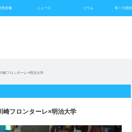
待受画像
ニュース
コラム
等々力競
戦 川崎フロンターレ×明治大学
戦 川崎フロンターレ×明治大学