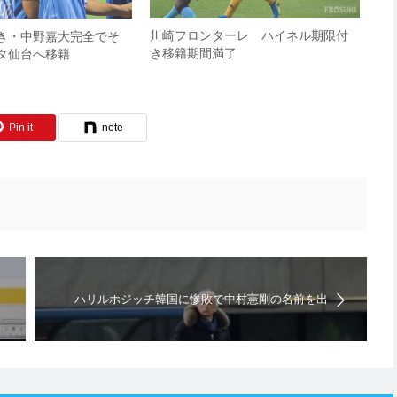
川崎フロンターレ ハイネル期限付
き・中野嘉大完全でそ
き移籍期間満了
タ仙台へ移籍
Pin it
note
ハリルホジッチ韓国に惨敗で中村憲剛の名前を出
す