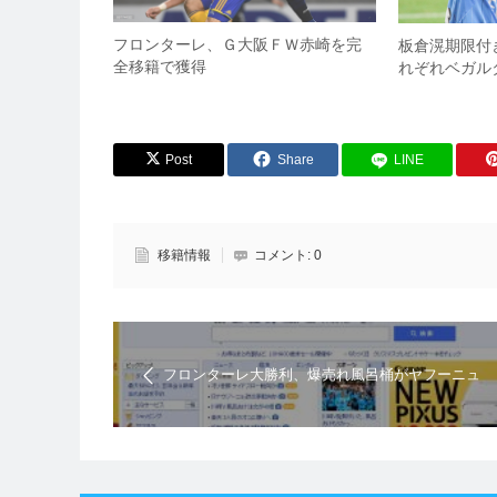
フロンターレ、Ｇ大阪ＦＷ赤崎を完
板倉滉期限付
全移籍で獲得
れぞれベガル
Post
Share
LINE
移籍情報
コメント:
0
フロンターレ大勝利、爆売れ風呂桶がヤフーニュ
ーストップを飾る