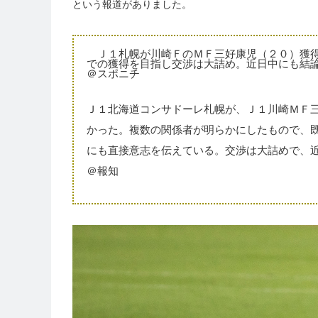
という報道がありました。
Ｊ１札幌が川崎ＦのＭＦ三好康児（２０）獲得
での獲得を目指し交渉は大詰め。近日中にも結
＠スポニチ
Ｊ１北海道コンサドーレ札幌が、Ｊ１川崎ＭＦ
かった。複数の関係者が明らかにしたもので、
にも直接意志を伝えている。交渉は大詰めで、
＠報知