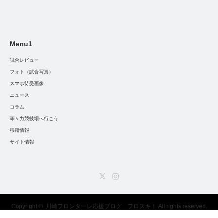
Menu1
試合レビュー
フォト（試合写真）
スマホ待受画像
ニュース
コラム
等々力競技場へ行こう
移籍情報
サイト情報
Twitter
Instagram
Copyright ©
川崎フロンターレ応援ブログ フロスキ！
All rights reserved.