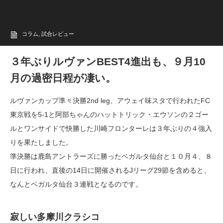
コラム
,
試合レビュー
３年ぶりルヴァンBEST4進出も、９月10
月の過密日程が凄い。
ルヴァンカップ準々決勝2nd leg、アウェイ味スタで行われたFC
東京戦を5-1と阿部ちゃんのハットトリック・エウソンの２ゴー
ルとワンサイドで快勝した川崎フロンターレは３年ぶりの４強入
りを果たしました。
準決勝は鹿島アントラーズに勝ったベガルタ仙台と１０月４、８
日に行われ、直後の14日に開催されるJリーグ29節を含めると、
なんとベガルタ仙台３連戦となるのです。
寂しい多摩川クラシコ