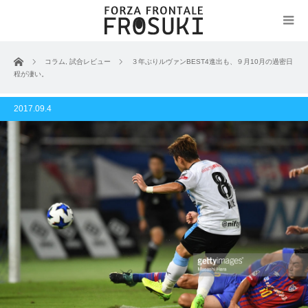
ホーム
コラム
,
試合レビュー
３年ぶりルヴァンBEST4進出も、９月10月の過密日
程が凄い。
2017.09.4