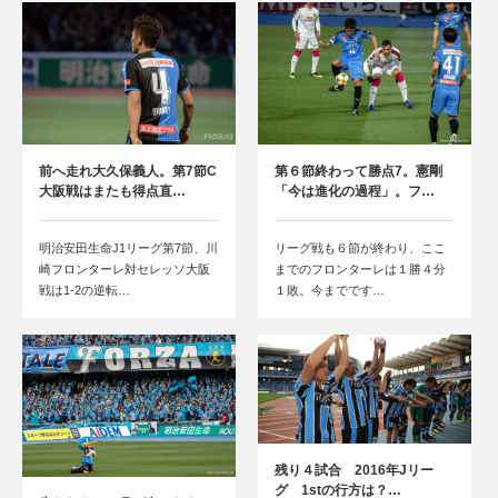
前へ走れ大久保義人。第7節C
第６節終わって勝点7。憲剛
大阪戦はまたも得点直…
「今は進化の過程」。フ…
明治安田生命J1リーグ第7節、川
リーグ戦も６節が終わり、ここ
崎フロンターレ対セレッソ大阪
までのフロンターレは１勝４分
戦は1-2の逆転…
１敗。今までです…
残り４試合 2016年Jリー
グ 1stの行方は？…