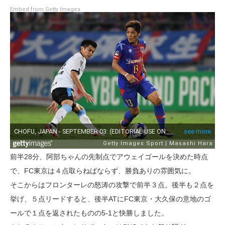
Embed from Getty Images
前半28分、阿部ちゃんの先制点でアウェイゴールを決めた時点
で、FC東京は４点取らねばならず、勝負ありの雰囲気に。
そこからはフロンターレの怒涛の攻撃で前半３点。後半も２点を
挙げ、５点リードすると、後半ATにFC東京・大久保の意地のゴ
ールで１点を返されたものの5-1と快勝しました。