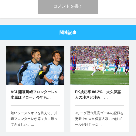
関連記事
ACL開幕川崎フロンターレ×
PK成功率 86.2% 大久保嘉
水原はドロー。今年も…
人の凄さと凄み …
短いシーズンオフを終えて、川
Jリーグ歴代最高ゴールの記録を
崎フロンターレが等々力に帰っ
更新中の大久保嘉人凄いのはゴ
てきました。…
ールだけじゃな…