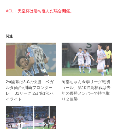
ACL・天皇杯は勝ち進んだ場合開催。
関連
2st開幕は3-0の快勝 ベガ
阿部ちゃん今季リーグ戦初
ルタ仙台×川崎フロンター
ゴール、第10節鳥栖戦は去
レ J1リーグ 2st 第1節ハ
年の優勝メンバーで勝ち取
イライト
り２連勝