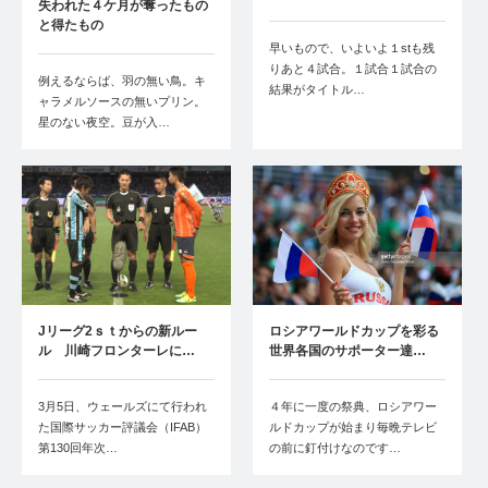
失われた４ケ月が奪ったもの
と得たもの
早いもので、いよいよ１stも残
りあと４試合。１試合１試合の
例えるならば、羽の無い鳥。キ
結果がタイトル…
ャラメルソースの無いプリン。
星のない夜空。豆が入…
Jリーグ2ｓｔからの新ルー
ロシアワールドカップを彩る
ル 川崎フロンターレに…
世界各国のサポーター達…
3月5日、ウェールズにて行われ
４年に一度の祭典、ロシアワー
た国際サッカー評議会（IFAB）
ルドカップが始まり毎晩テレビ
第130回年次…
の前に釘付けなのです…