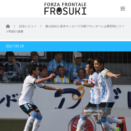
ホーム
試合レビュー
魅せ始めた鬼木サッカーで川崎フロンターレは磐田戦にリー
グ戦初の連勝
2017.05.15