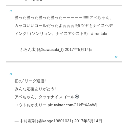
勝った勝った勝った勝ったーーーーー!!!!!!アベちゃん、
カッコいいゴールだったよぉぉぉ!!タツヤもナイスヘデ
ィング!（ソンリョン、ナイスアシスト!!）
#frontale
— ふろん太 (@kawasaki_f)
2017年5月14日
初のJリーグ連勝‼︎
みんな応援ありがとう‼︎
アベちゃん、タツヤナイスゴール
ユウトおかえりー
pic.twitter.com/J1kEtXAaWj
— 中村憲剛 (@kengo19801031)
2017年5月14日