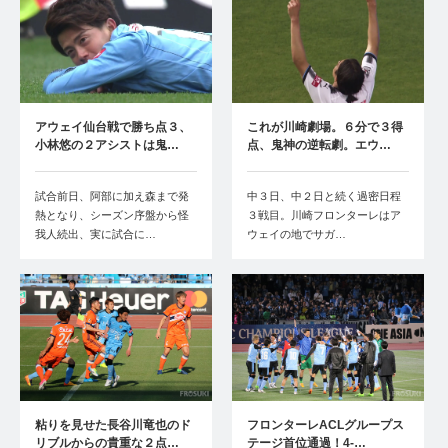
アウェイ仙台戦で勝ち点３、
これが川崎劇場。６分で３得
小林悠の２アシストは鬼…
点、鬼神の逆転劇。エウ…
試合前日、阿部に加え森まで発
中３日、中２日と続く過密日程
熱となり、シーズン序盤から怪
３戦目。川崎フロンターレはア
我人続出、実に試合に…
ウェイの地でサガ…
粘りを見せた長谷川竜也のド
フロンターレACLグループス
リブルからの貴重な２点…
テージ首位通過！4-…