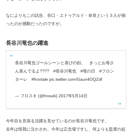
なによりもこの試合、谷口・エドゥアルド・奈良という３人が揃
ったのが感動だったのですが。
長谷川竜也の躍進
長谷川竜也ゴールシーンと喜びの顔。 きっとお母さ
ん喜んでるよ????
#長谷川竜也
#母の日
#フロン
ターレ
#frontale
pic.twitter.com/Gaun4OQZdf
— フロスキ (@frosuki)
2017年5月14日
今年目を見張る活躍を見せているのが長谷川竜也です。
去年は怪我に泣かされ、今年は正念場ですし、何よりも監督の起