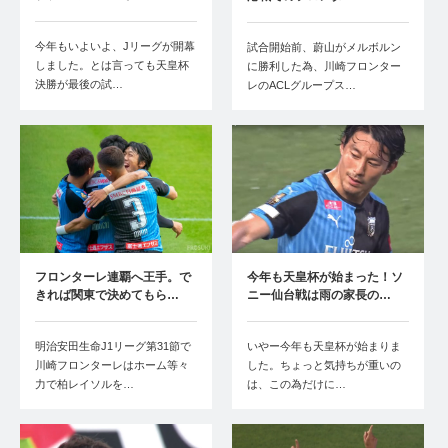
今年もいよいよ、Jリーグが開幕
試合開始前、蔚山がメルボルン
しました。とは言っても天皇杯
に勝利した為、川崎フロンター
決勝が最後の試…
レのACLグループス…
フロンターレ連覇へ王手。で
今年も天皇杯が始まった！ソ
きれば関東で決めてもら…
ニー仙台戦は雨の家長の…
明治安田生命J1リーグ第31節で
いやー今年も天皇杯が始まりま
川崎フロンターレはホーム等々
した。ちょっと気持ちが重いの
力で柏レイソルを…
は、この為だけに…