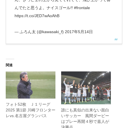
んでたと思うよ。ナイスゴール!!
#frontale
https://t.co/JED7wAoAhB
— ふろん太 (@kawasaki_f)
2017年5月14日
関連
フォト52枚 Ｊ１リーグ
2025 第1節 川崎フロンター
誰にも真似の出来ない面白
レvs.名古屋グランパス
いサッカー 風間ダービー
はプレー再開４秒で嘉人が
決勝点