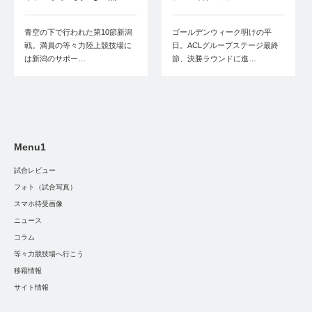
青空の下で行われた第10節新潟
ゴールデンウィーク明けの平
戦。満員の等々力陸上競技場に
日。ACLグループステージ最終
は新潟のサポー…
節、決勝ラウンドに進…
Menu1
試合レビュー
フォト（試合写真）
スマホ待受画像
ニュース
コラム
等々力競技場へ行こう
移籍情報
サイト情報