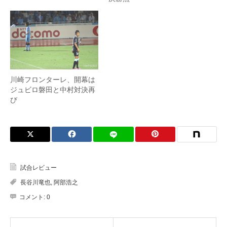
川崎フロンターレ、開幕は
ジュビロ磐田と中村対決再
び
試合レビュー
長谷川竜也
,
阿部浩之
コメント:
0