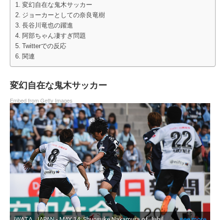
変幻自在な鬼木サッカー
ジョーカーとしての奈良竜樹
長谷川竜也の躍進
阿部ちゃん凄すぎ問題
Twitterでの反応
関連
変幻自在な鬼木サッカー
Embed from Getty Images