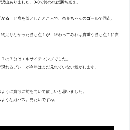
沢山ありました。0-0で終われば勝ち点１。
ざかる」
と肩を落としたところで、奈良ちゃんのゴールで同点。
は物足りなかった勝ち点１が、終わってみれば貴重な勝ち点１に変
ＡＴの７分はエキサイティングでした。
が現れるプレーが今年はまだ見れていない気がします。
のように貪欲に前を向いて欲しいと思いました。
るような縦パス。見たいですね。