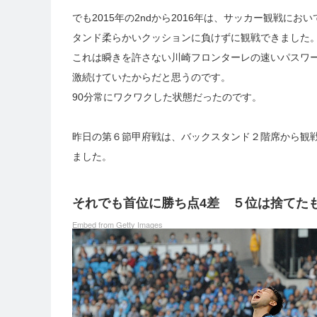
でも2015年の2ndから2016年は、サッカー観戦
タンド柔らかいクッションに負けずに観戦できました
これは瞬きを許さない川崎フロンターレの速いパスワ
激続けていたからだと思うのです。
90分常にワクワクした状態だったのです。
昨日の第６節甲府戦は、バックスタンド２階席から観
ました。
それでも首位に勝ち点4差 ５位は捨てた
Embed from Getty Images