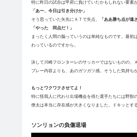
特に昨日の試合は甲府に負けていたかもしれない要素が
「あー、今日は引き分けか」
そう思っていた矢先にＡＴで失点、
「ああ勝ち点が遠
「やった 同点だ！」
まったく人間の脳っていうのは単純なものです。最初
わっているのですから。
決して川崎フロンターレのサッカーではないものの、
プレー内容よりも、あのガツガツ感。そうした気持ち
もっとワクワクさせてよ！
特に怪我人に代わり出場機会を得た選手たちには野獣
僚太は本当に存在感が大きくなりました。ドキッとす
ソンリョンの負傷退場