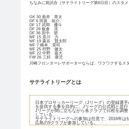
ちなみに前試合（サテライトリーグ第8日目）のスタメ
GK 30 新井 章太
DF 6 田坂 祐介
DF 17 武岡 優斗
DF 28 板倉 滉
DF 36 田中 碧
MF 15 原川 力
MF 19 森谷 賢太郎
MF 7 橋本 晃司
MF 25 狩野 健太
MF 22 中野 嘉大
FW 26 三好 康児
川崎フロンターレサポーターならば、ワクワクするス
サテライトリーグとは
日本プロサッカーリーグ（Jリーグ）の登録選
を提供する事を目的に、Jリーグの公式戦と並行
Jリーグが間に立ちながら各クラブで日程を調
している。
サテライトリーグへの参加は任意で、2016年
広島の9クラブが参加している。