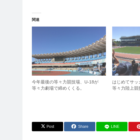
関連
今年最後の等々力競技場、U-18が
はじめてサ
等々力劇場で締めくくる。
等々力陸上競
Post
Share
LINE