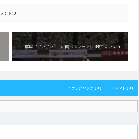
コメント:
0
車屋ブブンブン！ 湘南ベルマーレ×川崎フロンタ
ーレ J1リーグ 2st 第6節ハイライト
トラックバック ( 0 )
コメント ( 0 )