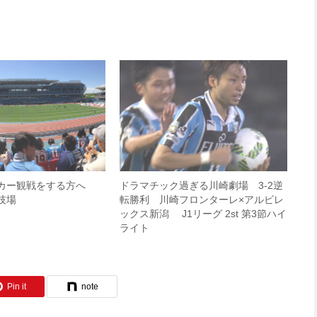
ッカー観戦をする方へ
ドラマチック過ぎる川崎劇場 3-2逆
技場
転勝利 川崎フロンターレ×アルビレ
ックス新潟 J1リーグ 2st 第3節ハイ
ライト
Pin it
note