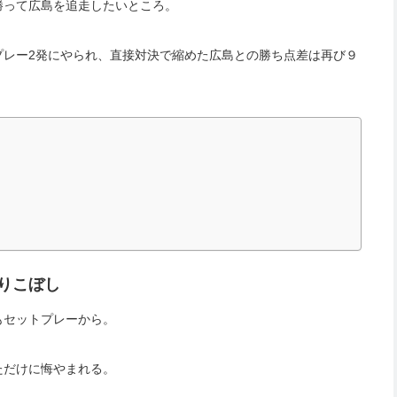
勝って広島を追走したいところ。
プレー2発にやられ、直接対決で縮めた広島との勝ち点差は再び９
りこぼし
もセットプレーから。
ただけに悔やまれる。