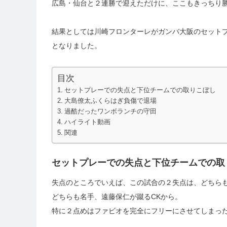
広島・仙台と２連勝で迎えただけに、ここもきっちり
結果としては川崎フロンターレがガンバ大阪のセット
となりました。
目次
セットプレーでの失点と下位チームでの取りこぼし
大島僚太ふくらはぎ負傷で退場
過酷だったワンボランチの守田
ハイライト動画
関連
セットプレーでの失点と下位チームでの取
失点のところでいえば、この試合の２失点は、どちら
どちらも名手、遠藤保仁が蹴るCKから。
特に２点めはファビオを完全にフリーにさせてしまっ