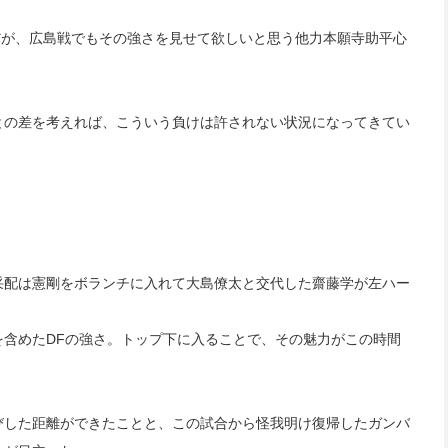
だが、広島戦でもその強さを見せて欲しいと思う他力本願寺助平心
との差を考えれば、こういう負けは許されない状況になってきてい
采配は憲剛をボランチに入れて大島僚太と交代した齋藤学が左ハー
含めたDFの強さ。トップ下に入ることで、その魅力がこの時間
びした距離ができたことと、この試合から怪我明け復帰したガンバ