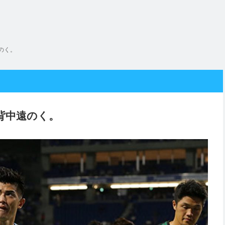
のく。
背中遠のく。