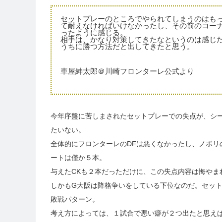
セットプレーのところでやられてしまうのはも
て耐えなければいけなかったし、その前のコー
ったように感じる。
相手は、かなり対策してきたなというのは感じ
うちに勝つ方法だと出してきたと思う。
車屋紳太郎＠川崎フロンターレ公式より
今年序盤に苦しまされたセットプレーでの失点が、シ
たいない。
全体的にフロンターレのDFは悪くなかったし、ノボリ
ートは僅か５本。
与えたCKも２本だっただけに、この失点内容は悔やま
しかもG大阪は降格争いをしている下位なのだ。セッ
敗戦パターン。
考え方によっては、１試合で悪い癖が２つ出たと思え